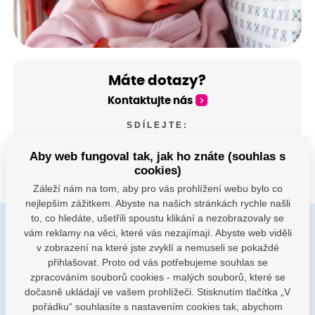
Máte dotazy?
Kontaktujte nás
SDÍLEJTE:
Aby web fungoval tak, jak ho znáte (souhlas s
cookies)
Záleží nám na tom, aby pro vás prohlížení webu bylo co
nejlepším zážitkem. Abyste na našich stránkách rychle našli
to, co hledáte, ušetřili spoustu klikání a nezobrazovaly se
vám reklamy na věci, které vás nezajímají. Abyste web viděli
Buďte s námi v kontaktu
v zobrazení na které jste zvyklí a nemuseli se pokaždé
Jsme k dispozici pokud potřebujete pomoci
přihlašovat. Proto od vás potřebujeme souhlas se
zpracováním souborů cookies - malých souborů, které se
dočasně ukládají ve vašem prohlížeči. Stisknutím tlačítka „V
porodnice@nemocnicenachod.cz
pořádku“ souhlasíte s nastavením cookies tak, abychom