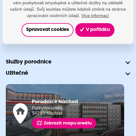
vám poskytovali smysluplné a užitečné služby na základě
+420 491 601 745
vašich údajů. Svůj souhlas můžete kdykoli změnit na stránce
zpracování osobních údajů.
Více informací
Spravovat cookies
V pořádku
Služby porodnice
Užitečné
Porodnice Náchod
Purkyňova 446,
547 69 Náchod
Zobrazit mapu areálu