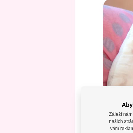
Aby
Záleží nám 
našich strá
Máte
vám reklamy