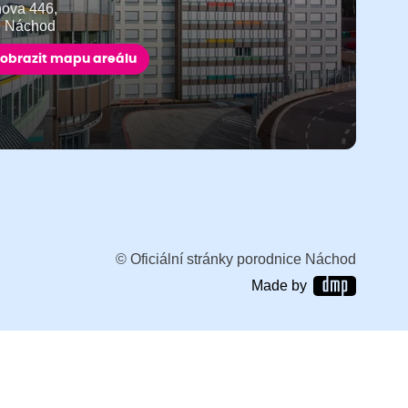
ňova 446,
9 Náchod
obrazit mapu areálu
© Oficiální stránky porodnice Náchod
Made by