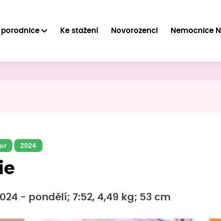
 porodnice
Ke stažení
Novorozenci
Nemocnice 
or
2024
ie
024 - pondělí; 7:52, 4,49 kg; 53 cm