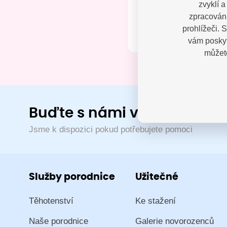
zvyklí 
Kontak
zpracování
prohlížeči. 
vám poskyt
můžete
Buďte s námi v kontaktu
Jsme k dispozici pokud potřebujete pomoci
Služby porodnice
Užitečné
Těhotenství
Ke stažení
Naše porodnice
Galerie novorozenců