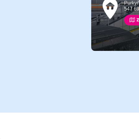
Purky
547 6
Z