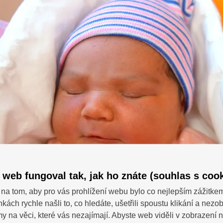
 web fungoval tak, jak ho znáte (souhlas s cook
na tom, aby pro vás prohlížení webu bylo co nejlepším zážitke
nkách rychle našli to, co hledáte, ušetřili spoustu klikání a nezo
SDÍ
 dotazy?
 na věci, které vás nezajímají. Abyste web viděli v zobrazení na