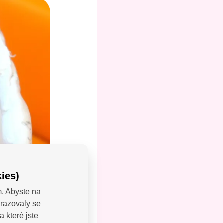
ies)
m. Abyste na
brazovaly se
LEJTE:
 které jste