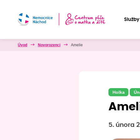
Služby
Úvod
Novorozenci
Amelie
Holka
Ún
Amel
5. února 2