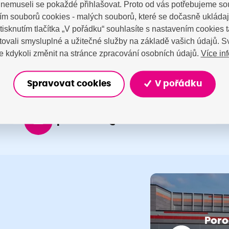
a nemuseli se pokaždé přihlašovat. Proto od vás potřebujeme so
tujte nás
m souborů cookies - malých souborů, které se dočasně ukláda
Stisknutím tlačítka „V pořádku“ souhlasíte s nastavením cookies
ovali smysluplné a užitečné služby na základě vašich údajů. S
Více in
 kdykoli změnit na stránce zpracování osobních údajů.
Spravovat cookies
V pořádku
porodnice@nemocnicenachod.cz
Poro