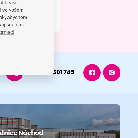
uhlas se
jí ve vašem
 tak, abychom
vůj souhlas
formací
+420 491 601 745
dnice Náchod