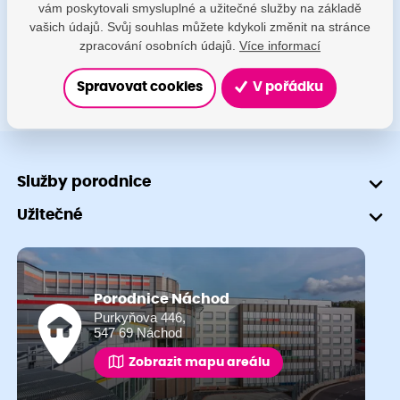
vám poskytovali smysluplné a užitečné služby na základě
+420 491 601 745
vašich údajů. Svůj souhlas můžete kdykoli změnit na stránce
zpracování osobních údajů.
Více informací
Spravovat cookies
V pořádku
Služby porodnice
Užitečné
Porodnice Náchod
Purkyňova 446,
547 69 Náchod
Zobrazit mapu areálu