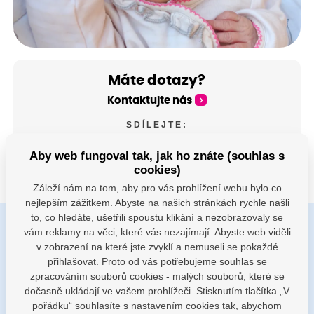
Máte dotazy?
Kontaktujte nás
SDÍLEJTE:
Aby web fungoval tak, jak ho znáte (souhlas s
cookies)
Záleží nám na tom, aby pro vás prohlížení webu bylo co
nejlepším zážitkem. Abyste na našich stránkách rychle našli
to, co hledáte, ušetřili spoustu klikání a nezobrazovaly se
vám reklamy na věci, které vás nezajímají. Abyste web viděli
Buďte s námi v kontaktu
v zobrazení na které jste zvyklí a nemuseli se pokaždé
Jsme k dispozici pokud potřebujete pomoci
přihlašovat. Proto od vás potřebujeme souhlas se
zpracováním souborů cookies - malých souborů, které se
dočasně ukládají ve vašem prohlížeči. Stisknutím tlačítka „V
porodnice@nemocnicenachod.cz
pořádku“ souhlasíte s nastavením cookies tak, abychom