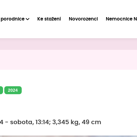
 porodnice
Ke stažení
Novorozenci
Nemocnice 
2024
24 - sobota, 13:14; 3,345 kg, 49 cm