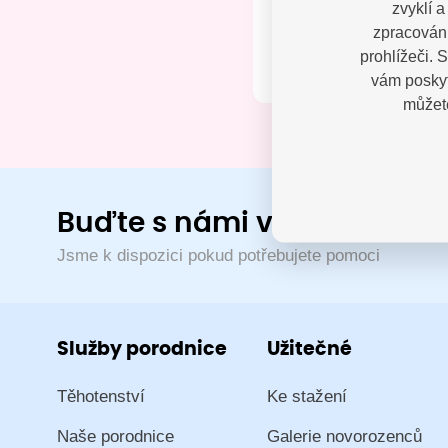
zvyklí 
Kontak
zpracování
prohlížeči. 
vám poskyt
můžete
Buďte s námi v kontaktu
Jsme k dispozici pokud potřebujete pomoci
Služby porodnice
Užitečné
Těhotenství
Ke stažení
Naše porodnice
Galerie novorozenců